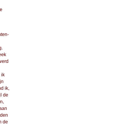
me
nten-
g.
keek
 werd
 ik
jn
d ik,
l de
n,
 aan
uden
n de