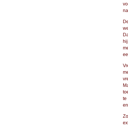
vo
na
De
we
Da
hi
me
ee
Vr
me
vr
Ma
to
te
en
Zo
ex