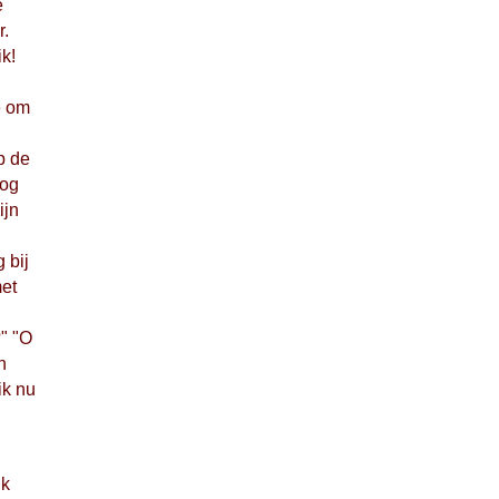
e
r.
k!
e om
p de
oog
ijn
 bij
met
" "O
n
ik nu
ik