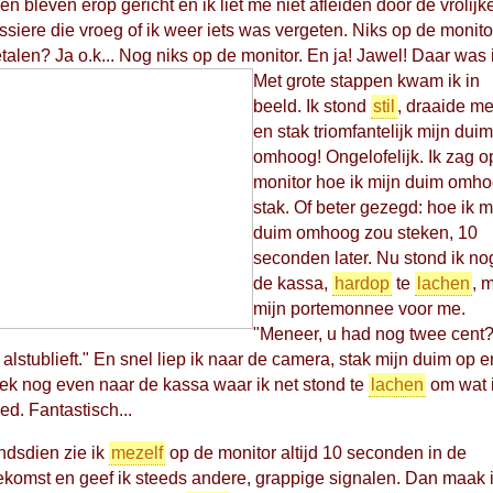
en bleven erop gericht en ik liet me niet afleiden door de vrolijk
ssiere die vroeg of ik weer iets was vergeten. Niks op de monito
talen? Ja o.k... Nog niks op de monitor.
En ja! Jawel! Daar was i
Met grote stappen kwam ik in
beeld. Ik stond
stil
, draaide m
en stak triomfantelijk mijn duim
omhoog! Ongelofelijk. Ik zag o
monitor hoe ik mijn duim omh
stak. Of beter gezegd: hoe ik m
duim omhoog zou steken, 10
seconden later. Nu stond ik nog
de kassa,
hardop
te
lachen
, 
mijn portemonnee voor me.
"Meneer, u had nog twee cent?
, alstublieft." En snel liep ik naar de camera, stak mijn duim op e
ek nog even naar de kassa waar ik net stond te
lachen
om wat 
ed. Fantastisch...
ndsdien zie ik
mezelf
op de monitor altijd 10 seconden in de
ekomst en geef ik steeds andere, grappige signalen. Dan maak 