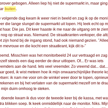
orover gebogen. Alleen liep hij niet de supermarkt in, maar ging 
ar
buiten
.
 volgende dag kwam ik weer niet in beeld en zag ik op de moni
er die lange slungel de supermarkt uit lopen. Hij leek echt op mi
t haar. Die jas. Dit keer haaste ik me naar de uitgang om te zien
j nog op straat was. Niemand. De straatkranten-verkoper, die alti
t zijn hond bij de ingang stond, had ook niemand gezien. "Alle
n mevrouw en die kocht een straatkrant, kijk dit is-"
eemd. Misschien was het monitorbeeld 24 uur vertraagd en zag 
zelf steeds een dag eerder de deur uitlopen. Of... Er was iets
eemders aan de hand. Iets veel vreemder. Zo vreemd dat... dat...
ar goed, ik wist meteen hoe ik mijn onwaarschijnlijke theorie k
etsen: ik nam me voor om de winkel weer door te lopen, opnieu
 rekenen en bij het verlaten van de supermarkt mezelf om te dra
 mijn duim omhoog te steken.
 doende kwam ik dus voor de tweede keer bij de kassa, met wa
tra blikken soep. Ik keek onmiddellijk naar de monitor. Niks. Mij