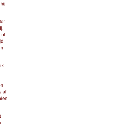
hij
tor
j.
 of
jd
en
ik
on
w af
aien
t
n