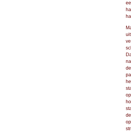
ee
ha
ha
Ma
ui
ve
sc
Da
na
de
pa
he
st
op
ho
st
de
op
st