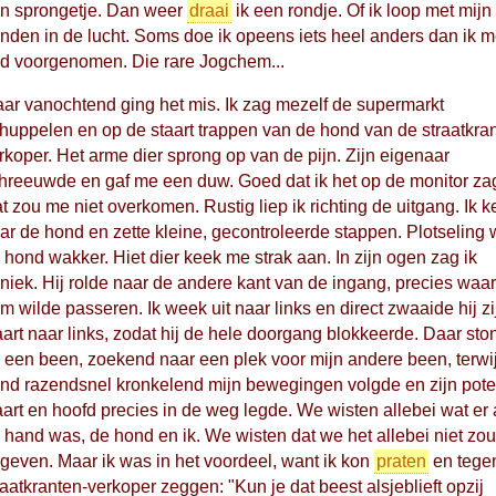
n sprongetje. Dan weer
draai
ik een rondje. Of ik loop met mijn
nden in de lucht. Soms doe ik opeens iets heel anders dan ik 
d voorgenomen. Die rare Jogchem...
ar vanochtend ging het mis. Ik zag mezelf de supermarkt
thuppelen en op de staart trappen van de hond van de straatkra
rkoper. Het arme dier sprong op van de pijn. Zijn eigenaar
hreeuwde en gaf me een duw. Goed dat ik het op de monitor za
t zou me niet overkomen. Rustig liep ik richting de uitgang. Ik 
ar de hond en zette kleine, gecontroleerde stappen. Plotseling
 hond wakker. Hiet dier keek me strak aan. In zijn ogen zag ik
niek. Hij rolde naar de andere kant van de ingang, precies waar
m wilde passeren. Ik week uit naar links en direct zwaaide hij zi
aart naar links, zodat hij de hele doorgang blokkeerde. Daar ston
 een been, zoekend naar een plek voor mijn andere been, terwij
nd razendsnel kronkelend mijn bewegingen volgde en zijn pote
aart en hoofd precies in de weg legde. We wisten allebei wat er
 hand was, de hond en ik. We wisten dat we het allebei niet zo
geven. Maar ik was in het voordeel, want ik kon
praten
en tege
raatkranten-verkoper zeggen: "Kun je dat beest alsjeblieft opzij