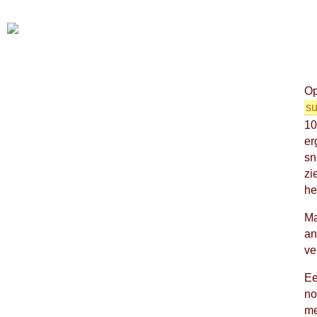
Op
su
10
er
sn
zi
hel
Ma
an
ve
Ee
no
me