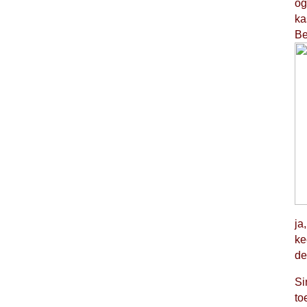
og
ka
Be
ja
ke
de
Si
to