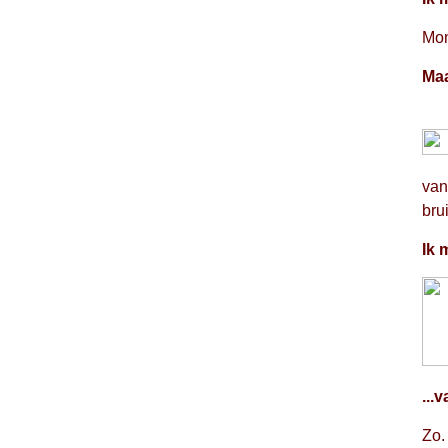
Mom
Maa
van
bru
Ik 
...
Zo.