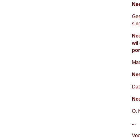
Ne
Gee
sin
Nee
wil
po
Maa
Nee
Dat 
Nee
O. 
...
Voo