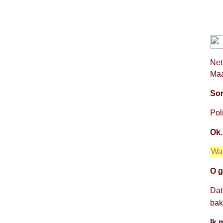
Net
Maa
Sor
Pol
Ok.
Wa
O g
Dat
bak
Ik 