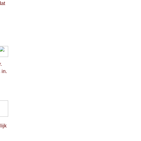
dat
.
 in.
lijk