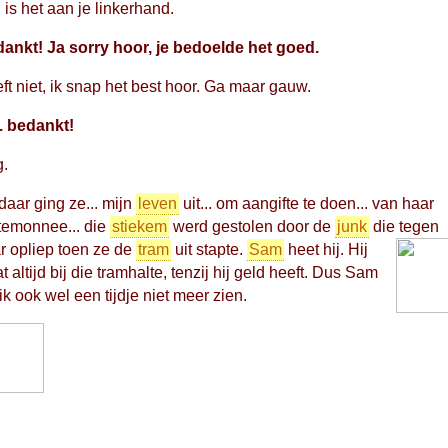
 is het aan je linkerhand.
ankt! Ja sorry hoor, je bedoelde het goed.
ft niet, ik snap het best hoor. Ga maar gauw.
. bedankt!
.
daar ging ze... mijn
leven
uit... om aangifte te doen... van haar
temonnee... die
stiekem
werd gestolen door de
junk
die tegen
r opliep toen ze de
tram
uit stapte.
Sam
heet hij. Hij
at altijd bij die tramhalte, tenzij hij geld heeft. Dus Sam
 ik ook wel een tijdje niet meer zien.