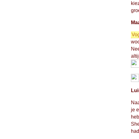
kie
gro
Maa
Vog
woo
Nee
alti
Lui
Na
je 
heb
She
had