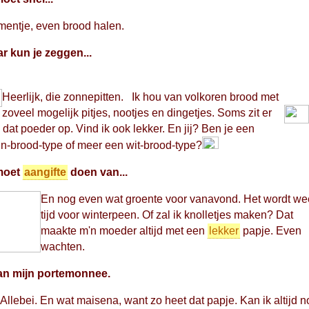
entje, even brood halen.
r kun je zeggen...
Heerlijk, die zonnepitten.
Ik hou van
volkoren brood met
zoveel mogelijk pitjes,
nootjes en dingetjes. Soms zit er
 dat poeder op. Vind ik ook lekker. En jij? Ben je een
in-brood-type of meer een wit-brood-type?
moet
aangifte
doen van...
En nog even wat groente voor vanavond. Het wordt we
tijd voor winterpeen. Of zal ik knolletjes maken? Dat
maakte m'n moeder altijd met een
lekker
papje. Even
wachten.
van mijn portemonnee.
 Allebei. En wat maisena, want zo heet dat papje. Kan ik altijd 