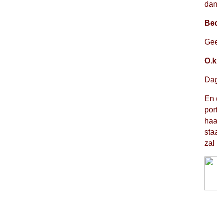
dan
Bed
Gee
O.k
Dag
En 
por
haa
sta
zal