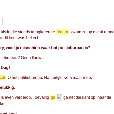
 als in die steeds terugkerende
droom
, kwam ze op me af renn
r dit keer was het echt!
ry, weet je misschien waar het politiebureau is?
itiebureau? Geen flauw...
 Dag!
cht
! O het polítiebureau. Natuurlijk. Kom maar mee.
elukkig.
 is even verderop. Toevallig
ga
ga net die kant op, naar de
ker.
moet snel...