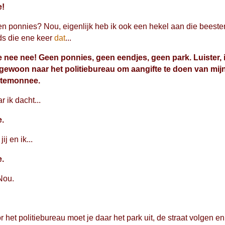
e!
n ponnies? Nou, eigenlijk heb ik ook een hekel aan die beeste
ds die ene keer
dat
...
 nee nee! Geen ponnies, geen eendjes, geen park. Luister, 
 gewoon naar het politiebureau om aangifte te doen van mij
rtemonnee.
r ik dacht...
.
jij en ik...
.
Nou.
r het politiebureau moet je daar het park uit, de straat volgen en