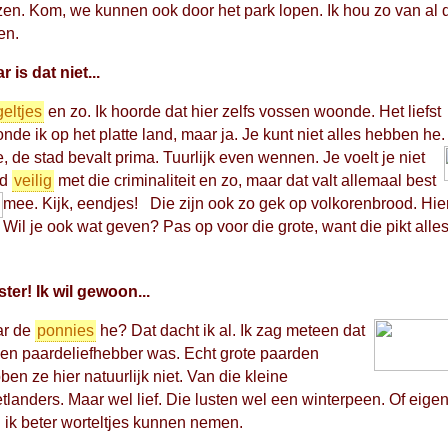
zen. Kom, we kunnen ook door het park lopen. Ik hou zo van al 
en.
r is dat niet...
eltjes
en zo. Ik hoorde dat hier zelfs vossen woonde. Het liefst
nde ik op het platte land, maar ja. Je kunt niet alles hebben he.
, de stad bevalt prima. Tuurlijk even wennen.
Je voelt je niet
jd
veilig
met die criminaliteit en zo, maar dat valt allemaal best
mee. Kijk, eendjes!
Die zijn ook zo gek op volkorenbrood. Hier
Wil je ook wat geven? Pas op voor die grote, want die pikt alles
ster! Ik wil gewoon...
ar de
ponnies
he? Dat dacht ik al. Ik zag meteen dat
een paardeliefhebber was. Echt grote paarden
ben ze hier natuurlijk niet. Van die kleine
tlanders. Maar wel lief. Die lusten wel een winterpeen. Of eigen
 ik beter worteltjes kunnen nemen.