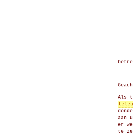
betre
Geach
Als 
tele
donde
aan u
er we
te ze