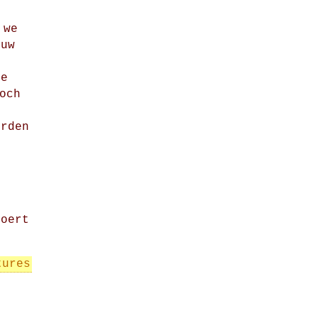
e
 we
 uw
n
ze
och
n
orden
voert
tures