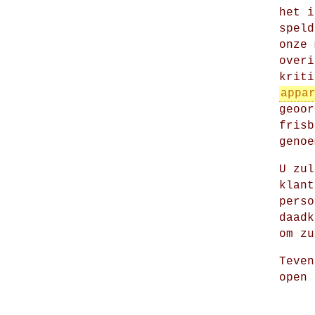
het i
spel
onze 
overi
kriti
appa
geoor
frisb
genoe
U zul
klant
perso
daadk
om zu
Teve
open 