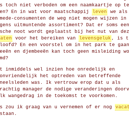
s toch niet verboden om een naamkaartje op t
den? En in wat voor maatschappij
leven
we als
mede-consumenten de weg niet mogen wijzen in
gens uitmuntende assortiment? Dat er soms ee
sche noot wordt geplaatst bij het nut van de
raten
voor het bereiken van
levensgeluk
, is t
loofd? En een voorstel om in het park te gaa
eeën en djembeeën kan toch geen misleiding w
md?
t inmiddels wel inzien hoe onredelijk en
onvriendelijk het optreden van betreffende
neelsleden was. Ik vertrouw erop dat u als
rachtig manager de nodige veranderingen door
lk wangedrag in de toekomst te voorkomen.
ns zou ik graag van u vernemen of er nog
vaca
staan.