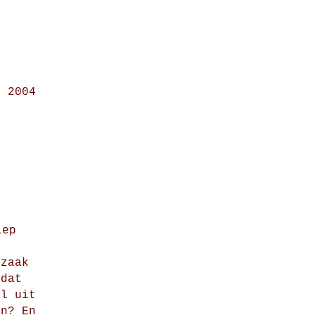
i 2004
iep
 zaak
 dat
el uit
en? En