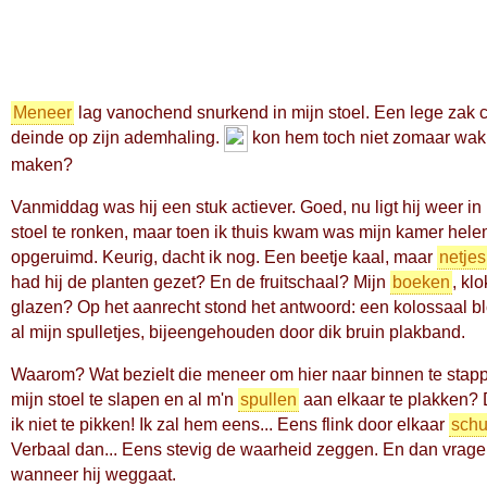
Meneer
lag vanochend snurkend in mijn stoel. Een lege zak 
deinde op zijn ademhaling.
kon hem toch niet zomaar wak
maken?
Vanmiddag was hij een stuk actiever. Goed, nu ligt hij weer in
stoel te ronken, maar toen ik thuis kwam was mijn kamer hel
opgeruimd. Keurig, dacht ik nog. Een beetje kaal, maar
netjes
had hij de planten gezet? En de fruitschaal? Mijn
boeken
, klo
glazen? Op het aanrecht stond het antwoord: een kolossaal b
al mijn spulletjes, bijeengehouden door dik bruin plakband.
Waarom? Wat bezielt die meneer om hier naar binnen te stapp
mijn stoel te slapen en al m'n
spullen
aan elkaar te plakken? 
ik niet te pikken! Ik zal hem eens... Eens flink door elkaar
sch
Verbaal dan... Eens stevig de waarheid zeggen. En dan vrag
wanneer hij weggaat.