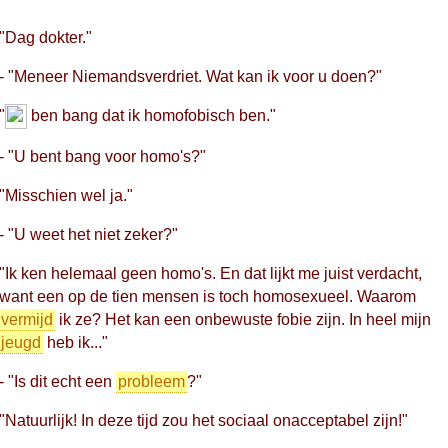
"Dag dokter."
- "Meneer Niemandsverdriet. Wat kan ik voor u doen?"
"
ben bang dat ik homofobisch ben."
- "U bent bang voor homo's?"
"Misschien wel ja."
- "U weet het niet zeker?"
"Ik ken helemaal geen homo's. En dat lijkt me juist verdacht,
want een op de tien mensen is toch homosexueel. Waarom
vermijd
ik ze? Het kan een onbewuste fobie zijn. In heel mijn
jeugd
heb ik..."
- "Is dit echt een
probleem
?"
"Natuurlijk! In deze tijd zou het sociaal onacceptabel zijn!"